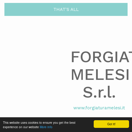
THAT'S ALL
FORGIA
MELESI
S.r.l.
www.forgiaturamelesi.it
This website uses cookies to ensure you get the best
Got it!
P.I. 00077830131
experience on our website
More info