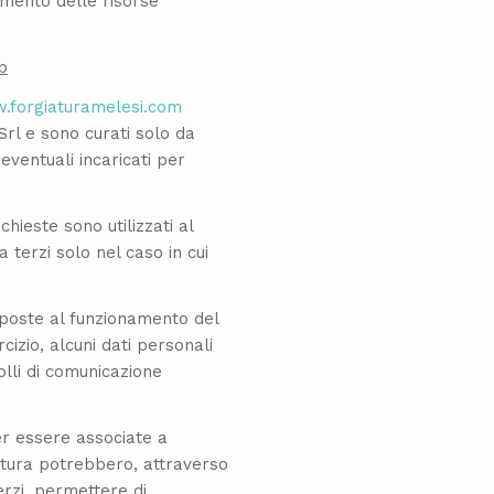
mento delle risorse
b
.forgiaturamelesi.com
Srl e sono curati solo da
ventuali incaricati per
ichieste sono utilizzati al
a terzi solo nel caso in cui
eposte al funzionamento del
cizio, alcuni dati personali
olli di comunicazione
er essere associate a
natura potrebbero, attraverso
erzi, permettere di