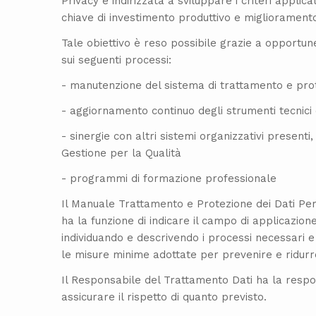
Privacy è indirizzata a sviluppare i criteri applicat
chiave di investimento produttivo e miglioramento q
Tale obiettivo è reso possibile grazie a opportun
sui seguenti processi:
- manutenzione del sistema di trattamento e prot
- aggiornamento continuo degli strumenti tecnici 
- sinergie con altri sistemi organizzativi presenti
Gestione per la Qualità
- programmi di formazione professionale
Il Manuale Trattamento e Protezione dei Dati Pe
ha la funzione di indicare il campo di applicazion
individuando e descrivendo i processi necessari e 
le misure minime adottate per prevenire e ridurre i
Il Responsabile del Trattamento Dati ha la respon
assicurare il rispetto di quanto previsto.