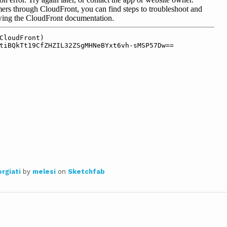
orgiati
by
melesi
on
Sketchfab