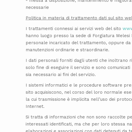
- messa a disposizione, mantenimento e migliora
necessarie
Politica in materia di trattamento dati sul sito we
I trattamenti connessi ai servizi web del sito
www
hanno luogo presso la sede di Forgiatura Melesi 
personale incaricato del trattamento, oppure da e
manutenzioni ordinarie e straordinarie.
I dati personali forniti dagli utenti che inoltrano r
solo fine di eseguire il servizio e sono comunicati 
sia necessario ai fini del servizio.
I sistemi informatici e le procedure software pr
sito acquisiscono, nel corso del loro normale eser
la cui trasmissione è implicita nell’uso dei protoc
Internet.
Si tratta di informazioni che non sono raccolte p
interessati identificati, ma che per loro stessa 
elaborazioni e associazioni con dati detenuti da t